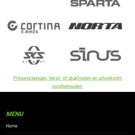
Prijswijzigingen, tekst- of drukfouten en uitverkocht
voorbehouden.
MENU
Home